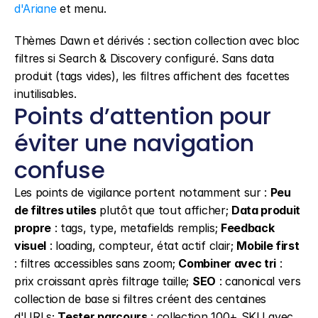
d'Ariane
 et menu.
Thèmes Dawn et dérivés : section collection avec bloc 
filtres si Search & Discovery configuré. Sans data 
produit (tags vides), les filtres affichent des facettes 
inutilisables.
Points d’attention pour 
éviter une navigation 
confuse
Les points de vigilance portent notamment sur : 
Peu 
de filtres utiles
 plutôt que tout afficher; 
Data produit 
propre
 : tags, type, metafields remplis; 
Feedback 
visuel
 : loading, compteur, état actif clair; 
Mobile first
: filtres accessibles sans zoom; 
Combiner avec tri
 : 
prix croissant après filtrage taille; 
SEO
 : canonical vers 
collection de base si filtres créent des centaines 
d'URLs; 
Tester parcours
 : collection 100+ SKU avec 