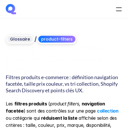
/
Glossaire
product-filters
Qu'est-ce qu'un filtre 
produit ? Définition e-
commerce
Filtres produits e-commerce : définition navigation 
facetée, taille prix couleur, vs tri collection, Shopify 
Search Discovery et points clés UX.
Mis
à
jour
le
4
juin
2026
Les 
filtres produits
 (
product filters
, 
navigation 
facetée
) sont des contrôles sur une page 
collection
ou catégorie qui 
réduisent la liste
 affichée selon des 
critères : taille, couleur, prix, marque, disponibilité, 