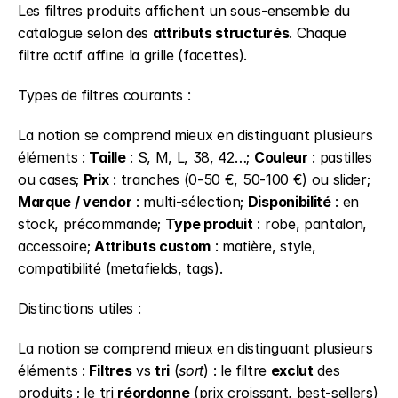
Les filtres produits affichent un sous-ensemble du 
catalogue selon des 
attributs structurés
. Chaque 
filtre actif affine la grille (facettes).
Types de filtres courants :
La notion se comprend mieux en distinguant plusieurs 
éléments : 
Taille
 : S, M, L, 38, 42…; 
Couleur
 : pastilles 
ou cases; 
Prix
 : tranches (0-50 €, 50-100 €) ou slider; 
Marque / vendor
 : multi-sélection; 
Disponibilité
 : en 
stock, précommande; 
Type produit
 : robe, pantalon, 
accessoire; 
Attributs custom
 : matière, style, 
compatibilité (metafields, tags).
Distinctions utiles :
La notion se comprend mieux en distinguant plusieurs 
éléments : 
Filtres
 vs 
tri
 (
sort
) : le filtre 
exclut
 des 
produits ; le tri 
réordonne
 (prix croissant, best-sellers) 