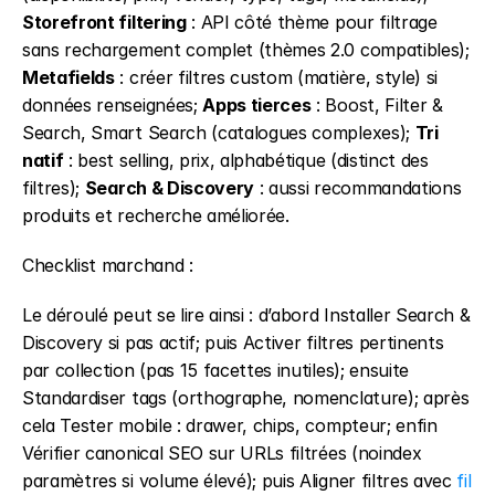
Storefront filtering
 : API côté thème pour filtrage 
sans rechargement complet (thèmes 2.0 compatibles); 
Metafields
 : créer filtres custom (matière, style) si 
données renseignées; 
Apps tierces
 : Boost, Filter & 
Search, Smart Search (catalogues complexes); 
Tri 
natif
 : best selling, prix, alphabétique (distinct des 
filtres); 
Search & Discovery
 : aussi recommandations 
produits et recherche améliorée.
Checklist marchand :
Le déroulé peut se lire ainsi : d’abord Installer Search & 
Discovery si pas actif; puis Activer filtres pertinents 
par collection (pas 15 facettes inutiles); ensuite 
Standardiser tags (orthographe, nomenclature); après 
cela Tester mobile : drawer, chips, compteur; enfin 
Vérifier canonical SEO sur URLs filtrées (noindex 
paramètres si volume élevé); puis Aligner filtres avec 
fil 