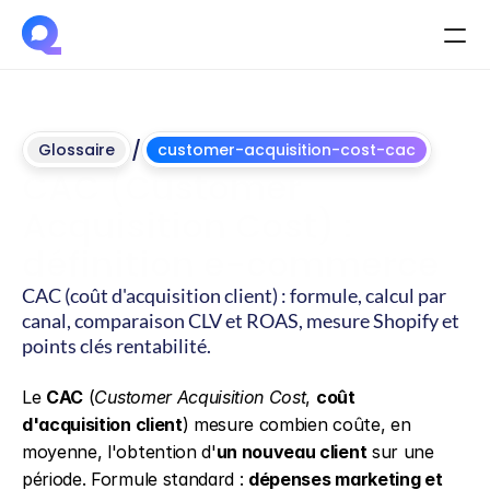
/
Glossaire
customer-acquisition-cost-cac
CAC (Customer 
Acquisition Cost) : 
définition e-commerce
CAC (coût d'acquisition client) : formule, calcul par 
canal, comparaison CLV et ROAS, mesure Shopify et 
points clés rentabilité.
Mis
à
jour
le
4
juin
2026
Le 
CAC
 (
Customer Acquisition Cost
, 
coût 
d'acquisition client
) mesure combien coûte, en 
moyenne, l'obtention d'
un nouveau client
 sur une 
période. Formule standard : 
dépenses marketing et 