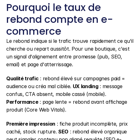
Pourquoi le taux de 
rebond compte en e-
commerce
Le rebond indique si le trafic trouve rapidement ce qu'il 
cherche ou repart aussitôt. Pour une boutique, c'est 
un signal d'alignement entre promesse (pub, SEO, 
email) et page d'atterrissage.
Qualité trafic
 : rebond élevé sur campagnes paid = 
audience ou créa mal ciblée. 
UX landing
 : message 
confus, CTA absent, mobile cassé (mobile). 
Performance
 : page lente = rebond avant affichage 
produit (Core Web Vitals).
Première impression
 : fiche produit incomplète, prix 
caché, stock rupture. 
SEO
 : rebond élevé organique 
peut signaler contenu non aligné requête (SEO e-