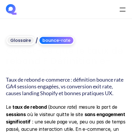
/
Glossaire
bounce-rate
Qu'est-ce que le taux de 
rebond ? Définition e-
commerce
Taux de rebond e-commerce : définition bounce rate 
GA4 sessions engagées, vs conversion exit rate, 
causes landing Shopify et bonnes pratiques UX.
Mis
à
jour
le
4
juin
2026
Le 
taux de rebond
 (
bounce rate
) mesure la part de 
sessions
 où le visiteur quitte le site 
sans engagement 
significatif
 : une seule page vue, peu ou pas de temps 
passé, aucune interaction utile. En e-commerce, un 