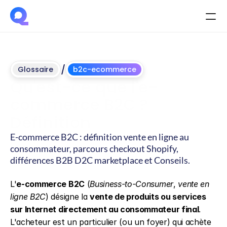
/
Glossaire
b2c-ecommerce
Qu'est-ce que l'e-
commerce B2C ? 
Définition
E-commerce B2C : définition vente en ligne au 
consommateur, parcours checkout Shopify, 
différences B2B D2C marketplace et Conseils.
Mis
à
jour
le
4
juin
2026
L'
e-commerce B2C
 (
Business-to-Consumer
, 
vente en 
ligne B2C
) désigne la 
vente de produits ou services 
sur Internet directement au consommateur final
. 
L'acheteur est un particulier (ou un foyer) qui achète 