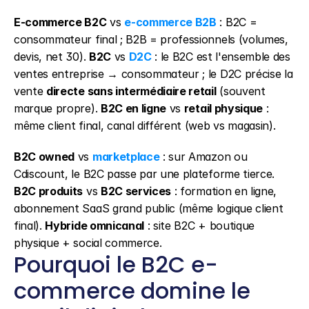
E-commerce B2C
 vs 
e-commerce B2B
 : B2C = 
consommateur final ; B2B = professionnels (volumes, 
devis, net 30). 
B2C
 vs 
D2C
 : le B2C est l'ensemble des 
ventes entreprise → consommateur ; le D2C précise la 
vente 
directe sans intermédiaire retail
 (souvent 
marque propre). 
B2C en ligne
 vs 
retail physique
 : 
même client final, canal différent (web vs magasin).
B2C owned
 vs 
marketplace
 : sur Amazon ou 
Cdiscount, le B2C passe par une plateforme tierce. 
B2C produits
 vs 
B2C services
 : formation en ligne, 
abonnement SaaS grand public (même logique client 
final). 
Hybride omnicanal
 : site B2C + boutique 
physique + social commerce.
Pourquoi le B2C e-
commerce domine le 